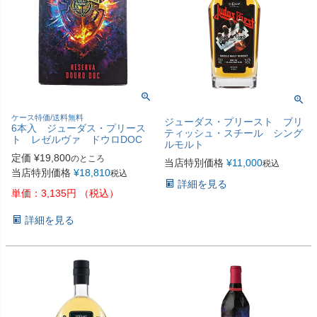
ケース特価/送料無料
ジューダス・プリースト ブリ
6本入 ジューダス・プリース
ティッシュ・スチール シング
ト レゼルヴァ ドウロDOC
ルモルト
定価
¥
19,800
のところ
当店特別価格
¥
11,000
税込
当店特別価格
¥
18,810
税込
詳細を見る
単価：3,135円 （税込）
詳細を見る