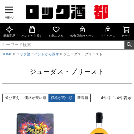
MENU
新着商品
バンドから探す
お気に入り
飲食店向けページ
マイページ
カート
HOME
ロック酒：バンドから探す
ジューダス・プリースト
ジューダス・プリースト
4
件中
1
-
4
件表示
並び替え
価格が安い順
価格が高い順
新着順