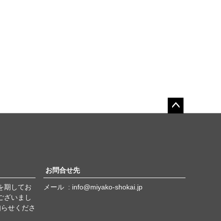
ペー
ジト
ップ
へ
お問合せ先
を期してお
メール
info@miyako-shokai.jp
ございまし
知らせくださ