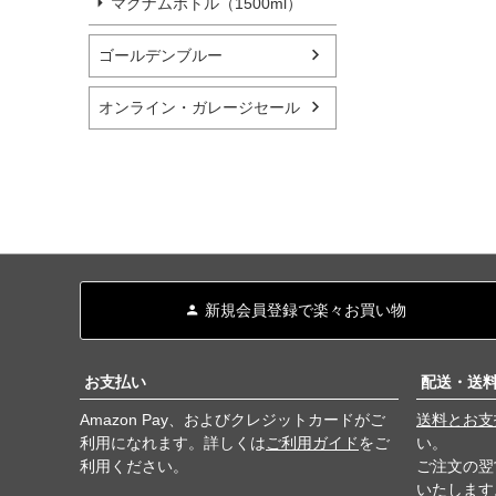
マグナムボトル（1500ml）
ゴールデンブルー
オンライン・ガレージセール
新規会員登録で楽々お買い物
お支払い
配送・送
Amazon Pay、およびクレジットカードがご
送料とお支
利用になれます。詳しくは
ご利用ガイド
をご
い。
利用ください。
ご注文の翌
いたします