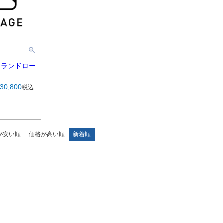
ァランドロー
30,800
税込
が安い順
価格が高い順
新着順