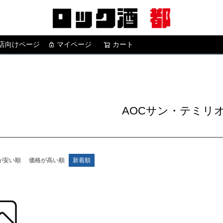
店向けページ
マイページ
カート
検索
AOCサン・テミリ
が安い順
価格が高い順
新着順