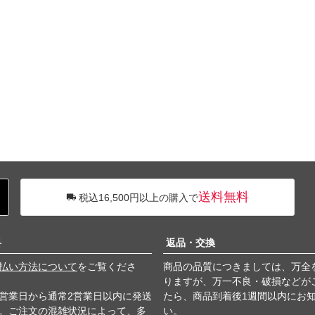
送料無料
税込16,500円以上の購入で
料
返品・交換
払い方法について
をご覧くださ
商品の品質につきましては、万全
りますが、万一不良・破損などが
営業日から通常2営業日以内に発送
たら、商品到着後1週間以内にお
。ご注文の混雑状況によって、多
い。