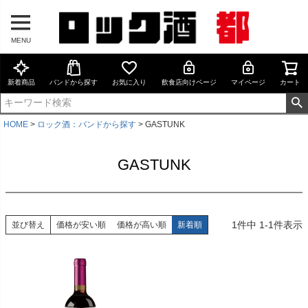
MENU
新着商品
バンドから探す
お気に入り
飲食店向けページ
マイページ
カート
HOME
ロック酒：バンドから探す
GASTUNK
GASTUNK
1
件中
1
-
1
件表示
並び替え
価格が安い順
価格が高い順
新着順