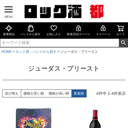
MENU
新着商品
バンドから探す
お気に入り
飲食店向けページ
マイページ
カート
HOME
ロック酒：バンドから探す
ジューダス・プリースト
ジューダス・プリースト
4
件中
1
-
4
件表示
並び替え
価格が安い順
価格が高い順
新着順