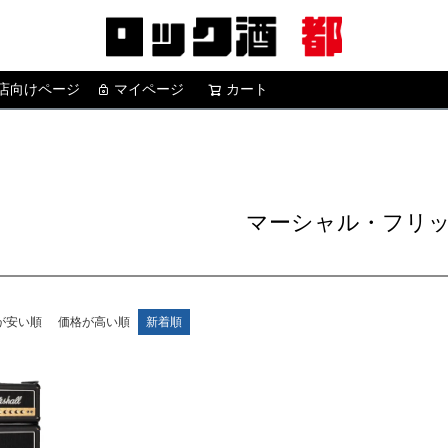
店向けページ
マイページ
カート
検索
マーシャル・フリ
が安い順
価格が高い順
新着順