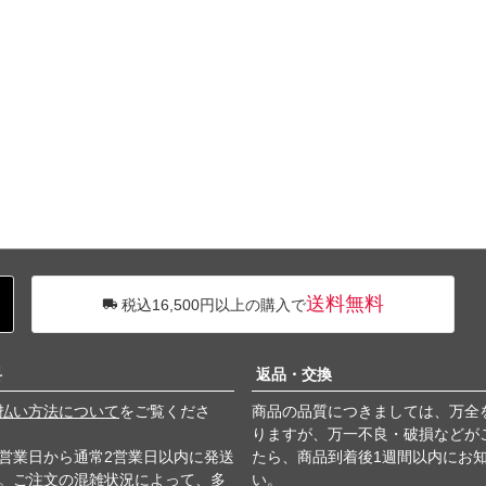
送料無料
税込16,500円以上の購入で
料
返品・交換
払い方法について
をご覧くださ
商品の品質につきましては、万全
りますが、万一不良・破損などが
営業日から通常2営業日以内に発送
たら、商品到着後1週間以内にお
。ご注文の混雑状況によって、多
い。