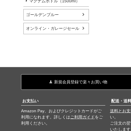
マグナムボトル（1500ml）
ゴールデンブルー
オンライン・ガレージセール
新規会員登録で楽々お買い物
お支払い
配送・送
Amazon Pay、およびクレジットカードがご
送料とお支
利用になれます。詳しくは
ご利用ガイド
をご
い。
利用ください。
ご注文の翌
いたします