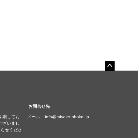
ペー
ジト
ップ
へ
お問合せ先
を期してお
メール
info@miyako-shokai.jp
ございまし
知らせくださ