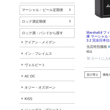
マーシャル・ビール定期便
ロック酒定期便
Marshallオ
ロック酒：バンドから探す
庫 マーシャル
3.2 完全日本
アイアン・メイデン
当店特別価格
¥
税込
イン・フレイムス
カートに入
ヴォルビート
並び替え
価格
AC DC
オジー・オズボーン
KISS
ジューダス・プリースト