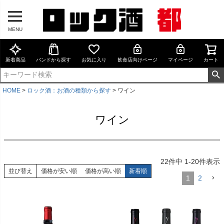
MENU
新着商品
バンドから探す
お気に入り
飲食店向けページ
マイページ
カート
HOME
ロック酒：お酒の種類から探す
ワイン
ワイン
22
件中
1
-
20
件表示
並び替え
価格が安い順
価格が高い順
新着順
1
2