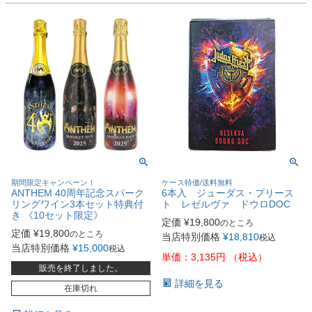
期間限定キャンペーン！
ケース特価/送料無料
ANTHEM 40周年記念スパーク
6本入 ジューダス・プリース
リングワイン3本セット特典付
ト レゼルヴァ ドウロDOC
き 《10セット限定》
定価
¥
19,800
のところ
定価
¥
19,800
のところ
当店特別価格
¥
18,810
税込
当店特別価格
¥
15,000
税込
単価：3,135円 （税込）
販売を終了しました。
詳細を見る
在庫切れ