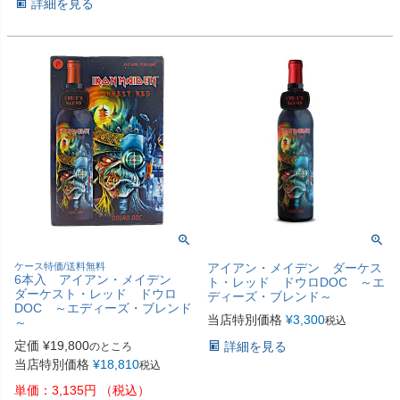
詳細を見る
ケース特価/送料無料
アイアン・メイデン ダーケス
6本入 アイアン・メイデン
ト・レッド ドウロDOC ～エ
ダーケスト・レッド ドウロ
ディーズ・ブレンド～
DOC ～エディーズ・ブレンド
当店特別価格
¥
3,300
税込
～
定価
¥
19,800
詳細を見る
のところ
当店特別価格
¥
18,810
税込
単価：3,135円 （税込）