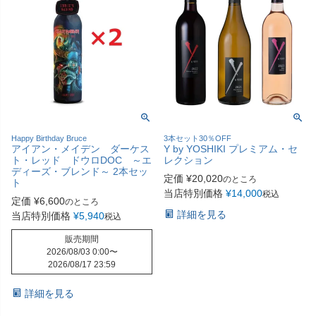
Happy Birthday Bruce
3本セット30％OFF
アイアン・メイデン ダーケス
Y by YOSHIKI プレミアム・セ
ト・レッド ドウロDOC ～エ
レクション
ディーズ・ブレンド～ 2本セッ
定価
¥
20,020
のところ
ト
当店特別価格
¥
14,000
税込
定価
¥
6,600
のところ
詳細を見る
当店特別価格
¥
5,940
税込
販売期間
2026/08/03 0:00
〜
2026/08/17 23:59
詳細を見る