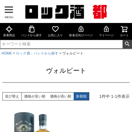
MENU
新着商品
バンドから探す
お気に入り
飲食店向けページ
マイページ
カート
HOME
ロック酒：バンドから探す
ヴォルビート
ヴォルビート
1
件中
1
-
1
件表示
並び替え
価格が安い順
価格が高い順
新着順