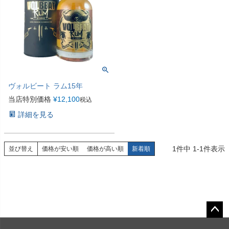
ヴォルビート ラム15年
当店特別価格
¥
12,100
税込
詳細を見る
1
件中
1
-
1
件表示
並び替え
価格が安い順
価格が高い順
新着順
ペー