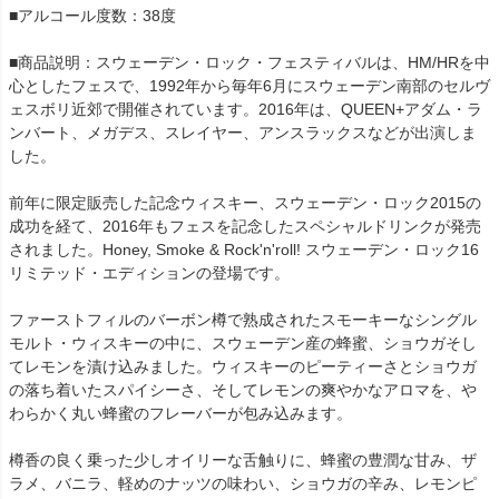
■アルコール度数：38度
■商品説明：スウェーデン・ロック・フェスティバルは、HM/HRを中
心としたフェスで、1992年から毎年6月にスウェーデン南部のセルヴ
ェスボリ近郊で開催されています。2016年は、QUEEN+アダム・ラ
ンバート、メガデス、スレイヤー、アンスラックスなどが出演しま
した。
前年に限定販売した記念ウィスキー、スウェーデン・ロック2015の
成功を経て、2016年もフェスを記念したスペシャルドリンクが発売
されました。Honey, Smoke & Rock'n'roll! スウェーデン・ロック16
リミテッド・エディションの登場です。
ファーストフィルのバーボン樽で熟成されたスモーキーなシングル
モルト・ウィスキーの中に、スウェーデン産の蜂蜜、ショウガそし
てレモンを漬け込みました。ウィスキーのピーティーさとショウガ
の落ち着いたスパイシーさ、そしてレモンの爽やかなアロマを、や
わらかく丸い蜂蜜のフレーバーが包み込みます。
樽香の良く乗った少しオイリーな舌触りに、蜂蜜の豊潤な甘み、ザ
ラメ、バニラ、軽めのナッツの味わい、ショウガの辛み、レモンピ