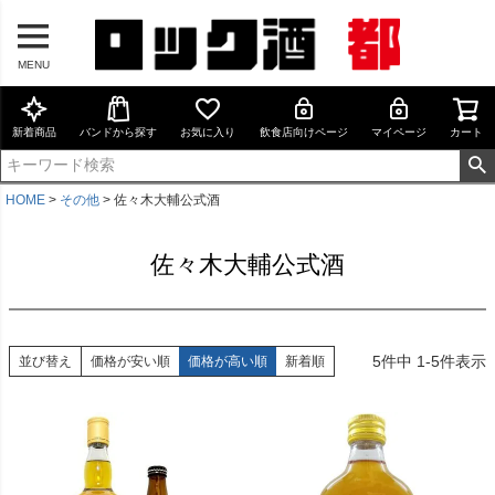
MENU
新着商品
バンドから探す
お気に入り
飲食店向けページ
マイページ
カート
HOME
その他
佐々木大輔公式酒
佐々木大輔公式酒
5
件中
1
-
5
件表示
並び替え
価格が安い順
価格が高い順
新着順