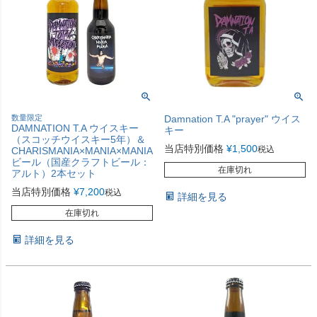
数量限定
Damnation T.A "prayer" ウイス
DAMNATION T.A ウイスキー
キー
（スコッチウイスキー5年）＆
当店特別価格
¥
1,500
税込
CHARISMANIA×MANIA×MANIA
ビール（国産クラフトビール：
在庫切れ
アルト）2本セット
当店特別価格
¥
7,200
税込
詳細を見る
在庫切れ
詳細を見る