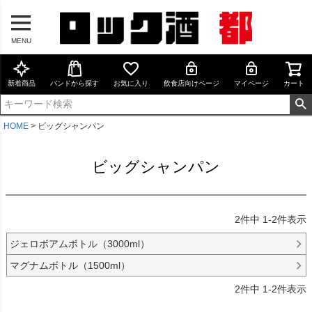
MENU
新着商品
バンドから探す
お気に入り
飲食店向けページ
マイページ
カート
HOME
ビッグシャンパン
ビッグシャンパン
2
件中
1
-
2
件表示
ジェロボアムボトル（3000ml）
マグナムボトル（1500ml）
2
件中
1
-
2
件表示