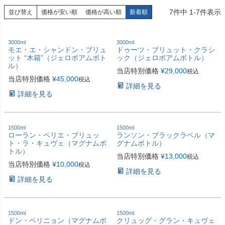
7
件中
1
-
7
件表示
並び替え
価格が安い順
価格が高い順
新着順
3000ml
3000ml
モエ・エ・シャンドン・ブリュ
ドゥーツ・ブリュット・クラシ
ット “木箱”（ジェロボアムボト
ック（ジェロボアムボトル）
ル）
当店特別価格
¥
29,000
税込
当店特別価格
¥
45,000
税込
詳細を見る
詳細を見る
1500ml
1500ml
ローラン・ペリエ・ブリュッ
ランソン・ブラックラベル（マ
ト・ラ・キュヴェ（マグナムボ
グナムボトル）
トル）
当店特別価格
¥
13,000
税込
当店特別価格
¥
10,000
税込
詳細を見る
詳細を見る
1500ml
1500ml
ドン・ペリニョン（マグナムボ
クリュッグ・グラン・キュヴェ